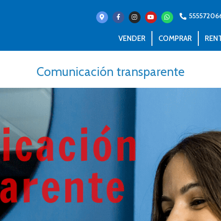
55557206
VENDER
COMPRAR
REN
Comunicación transparente