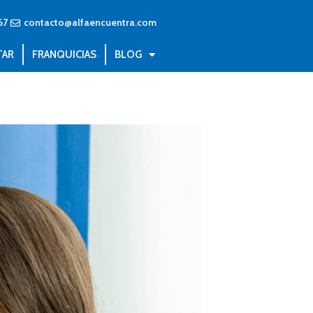
67
contacto@alfaencuentra.com
TAR
FRANQUICIAS
BLOG