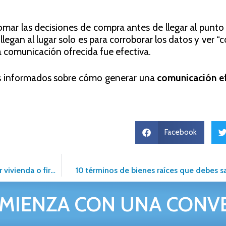
mar las decisiones de compra antes de llegar al punto
legan al lugar solo es para corroborar los datos y ver “
i la comunicación ofrecida fue efectiva.
s informados sobre cómo generar una
comunicación e
Facebook
FOVISSSTE suspende, sin fecha límite, los plazos para elegir vivienda o firmar escrituras
10 términos de bienes raíces que debes s
MIENZA CON UNA CONV