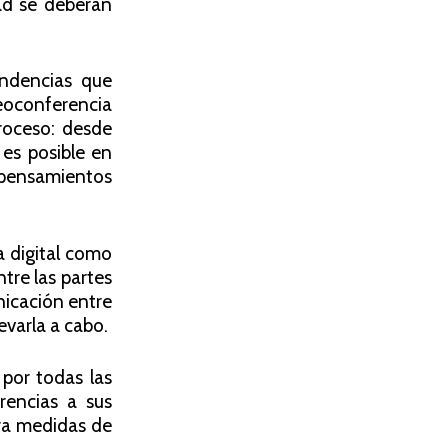
ad se deberán
ndencias que
eoconferencia
roceso: desde
 es posible en
pensamientos
a digital como
tre las partes
nicación entre
evarla a cabo.
 por todas las
rencias a sus
fra medidas de