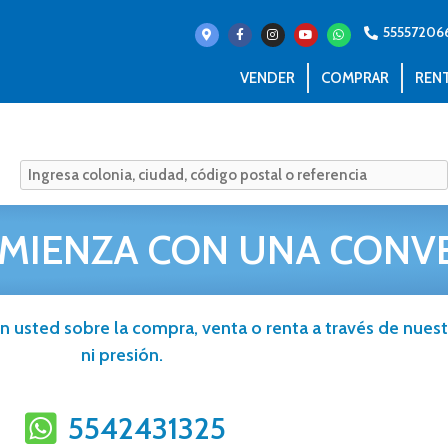
55557206
VENDER
COMPRAR
REN
MIENZA CON UNA CONV
n usted sobre la compra, venta o renta a través de nuestr
ni presión.
5542431325