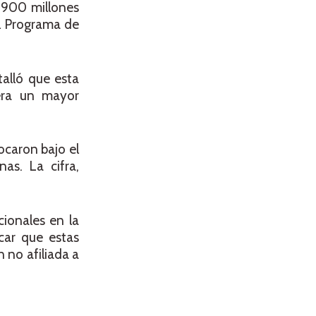
1,900 millones
el Programa de
talló que esta
era un mayor
ocaron bajo el
as. La cifra,
cionales en la
car que estas
 no afiliada a