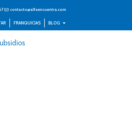
67
contacto@alfaencuentra.com
TAR
FRANQUICIAS
BLOG
ubsidios