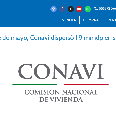
55557206
VENDER
COMPRAR
REN
re de mayo, Conavi dispersó 1.9 mmdp en s